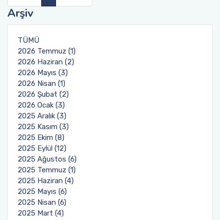
Arşiv
Öğrenci Memnuniyet Anketi
TÜMÜ
Sınav Kuralları
2026 Temmuz (1)
2026 Haziran (2)
Öğrenci Kılavuzları
2026 Mayıs (3)
2026 Nisan (1)
Öğrenci El Kitabı
2026 Şubat (2)
2026 Ocak (3)
2025 Aralık (3)
Geri Bildirimlere Yönelik İyileştirmeler
2025 Kasım (3)
2025 Ekim (8)
Yemekhane Menüsü
2025 Eylül (12)
2025 Ağustos (6)
Uygulama ve Ödev Değerlendirme Kriterleri
2025 Temmuz (1)
2025 Haziran (4)
2025 Mayıs (6)
2025 Nisan (6)
2025 Mart (4)