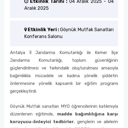
Etkinlik Tarihi :
04 Aralık 2025
-
04
Aralık 2025
Öğrenci Memnuniyet Anketi
Sınav Kuralları
Etkinlik Yeri :
Göynük Mutfak Sanatları
Konferans Salonu
Öğrenci Kılavuzları
Antalya İl Jandarma Komutanlığı ile Kemer İlçe
Öğrenci El Kitabı
Jandarma Komutanlığı, toplum güvenliğinin
güçlendirilmesi ve farkındalık oluşturulması amacıyla
Geri Bildirimlere Yönelik İyileştirmeler
bağımlılıkla mücadele ve kadına yönelik şiddetin
Yemekhane Menüsü
önlenmesine yönelik kapsamlı bir eğitim programı
gerçekleştirdi.
Uygulama ve Ödev Değerlendirme Kriterleri
Göynük Mutfak sanatları MYO öğrencilerinin katılımıyla
düzenlenen eğitimde,
madde bağımlılığına karşı
koruyucu-önleyici tedbirler
, gençlerin ve ailelerin