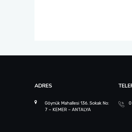
Öğrenci Memnuniyet Anketi
Sınav Kuralları
Öğrenci Kılavuzları
Öğrenci El Kitabı
Geri Bildirimlere Yönelik İyileştirmeler
ADRES
TELE
Yemekhane Menüsü
Uygulama ve Ödev Değerlendirme Kriterleri
Göynük Mahallesi 136. Sokak No:
0
7 – KEMER – ANTALYA