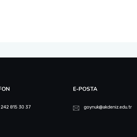
FON
E-POSTA
 242 815 30 37
goynuk@akdeniz.edu.tr