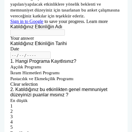
Öğrenci Memnuniyet Anketi
Sınav Kuralları
Öğrenci Kılavuzları
Öğrenci El Kitabı
Geri Bildirimlere Yönelik İyileştirmeler
Yemekhane Menüsü
Uygulama ve Ödev Değerlendirme Kriterleri