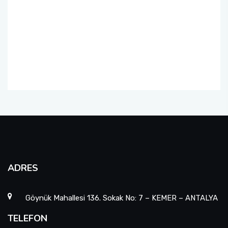
Öğrenci Memnuniyet Anketi
Sınav Kuralları
Öğrenci Kılavuzları
Öğrenci El Kitabı
Geri Bildirimlere Yönelik İyileştirmeler
Yemekhane Menüsü
ADRES
Uygulama ve Ödev Değerlendirme Kriterleri
Göynük Mahallesi 136. Sokak No: 7 – KEMER – ANTALYA
TELEFON