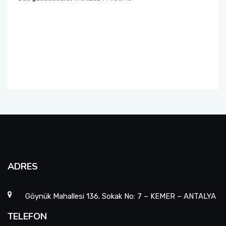
Öğrenci Memnuniyet Anketi
Sınav Kuralları
Öğrenci Kılavuzları
Öğrenci El Kitabı
Geri Bildirimlere Yönelik İyileştirmeler
Yemekhane Menüsü
ADRES
Uygulama ve Ödev Değerlendirme Kriterleri
Göynük Mahallesi 136. Sokak No: 7 – KEMER – ANTALYA
TELEFON