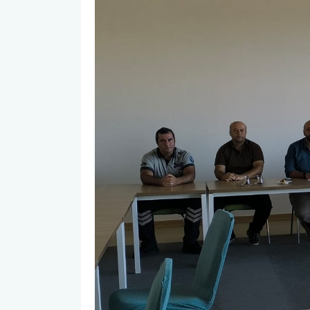
Öğrenci Memnuniyet Anketi
Sınav Kuralları
Öğrenci Kılavuzları
Öğrenci El Kitabı
Geri Bildirimlere Yönelik İyileştirmeler
Yemekhane Menüsü
Uygulama ve Ödev Değerlendirme Kriterleri