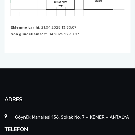
Öğrenci Memnuniyet Anketi
Sınav Kuralları
Eklenme tarihi:
21.04.2025 13:30:07
Son güncelleme:
21.04.2025 13:30:07
Öğrenci Kılavuzları
Öğrenci El Kitabı
Geri Bildirimlere Yönelik İyileştirmeler
Yemekhane Menüsü
ADRES
Uygulama ve Ödev Değerlendirme Kriterleri
Göynük Mahallesi 136. Sokak No: 7 – KEMER – ANTALYA
TELEFON