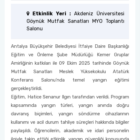
Öğrenci Memnuniyet Anketi
Etkinlik Yeri :
Akdeniz Üniversitesi
Göynük Mutfak Sanatları MYO Toplantı
Sınav Kuralları
Salonu
Öğrenci Kılavuzları
Antalya Büyükşehir Belediyesi İtfaiye Daire Başkanlığı
Eğitim ve Önleme Şube Müdürlüğü Kemer Gruplar
Öğrenci El Kitabı
Amirliğinin katkıları ile 09 Ekim 2025 tarihinde Göynük
Mutfak Sanatları Meslek Yüksekokulu Atatürk
Geri Bildirimlere Yönelik İyileştirmeler
Konferans Salonu’nda temel yangın eğitimi
gerçekleştirildi.
Yemekhane Menüsü
Eğitim, Hatice Senanur Ilgın tarafından verildi. Program
kapsamında yangın türleri, yangın anında doğru
Uygulama ve Ödev Değerlendirme Kriterleri
davranış biçimleri, yangın söndürme cihazlarının
kullanımı ve acil durum tahliye süreçleri hakkında bilgiler
paylaşıldı. Öğrencilerin, akademik ve idari personelin
ilgiyle takip ettiği etkinlik, yangın güvenliği konusunda