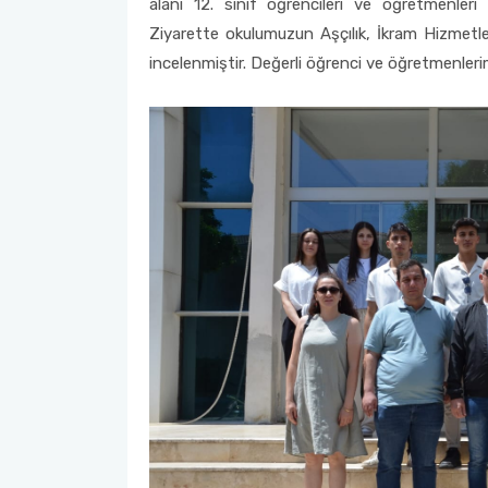
alanı 12. sınıf öğrencileri ve öğretmenler
Ziyarette okulumuzun Aşçılık, İkram Hizmetler
Öğrenci Memnuniyet Anketi
incelenmiştir. Değerli öğrenci ve öğretmenleri
Sınav Kuralları
Öğrenci Kılavuzları
Öğrenci El Kitabı
Geri Bildirimlere Yönelik İyileştirmeler
Yemekhane Menüsü
Uygulama ve Ödev Değerlendirme Kriterleri