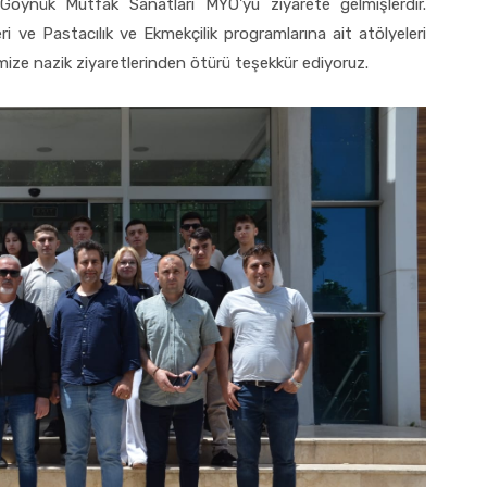
i Göynük Mutfak Sanatları MYO'yu ziyarete gelmişlerdir.
i ve Pastacılık ve Ekmekçilik programlarına ait atölyeleri
mize nazik ziyaretlerinden ötürü teşekkür ediyoruz.