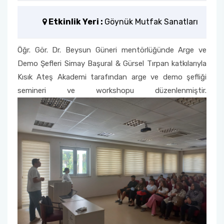
Öğrenci Memnuniyet Anketi
Etkinlik Yeri :
Göynük Mutfak Sanatları
Sınav Kuralları
Öğr. Gör. Dr. Beysun Güneri mentörlüğünde Arge ve
Demo Şefleri Simay Başural & Gürsel Tırpan katkılarıyla
Öğrenci Kılavuzları
Kısık Ateş Akademi tarafından arge ve demo şefliği
semineri ve workshopu düzenlenmiştir.
Öğrenci El Kitabı
Geri Bildirimlere Yönelik İyileştirmeler
Yemekhane Menüsü
Uygulama ve Ödev Değerlendirme Kriterleri