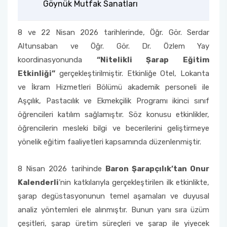
Göynük Mutfak Sanatları
Öğrenci Memnuniyet Anketi
8 ve 22 Nisan 2026 tarihlerinde, Öğr. Gör. Serdar
Sınav Kuralları
Altunsaban ve Öğr. Gör. Dr. Özlem Yay
koordinasyonunda
“Nitelikli Şarap Eğitim
Öğrenci Kılavuzları
Etkinliği”
gerçekleştirilmiştir. Etkinliğe Otel, Lokanta
ve İkram Hizmetleri Bölümü akademik personeli ile
Öğrenci El Kitabı
Aşçılık, Pastacılık ve Ekmekçilik Programı ikinci sınıf
öğrencileri katılım sağlamıştır. Söz konusu etkinlikler,
Geri Bildirimlere Yönelik İyileştirmeler
öğrencilerin mesleki bilgi ve becerilerini geliştirmeye
yönelik eğitim faaliyetleri kapsamında düzenlenmiştir.
Yemekhane Menüsü
8 Nisan 2026 tarihinde
Baron Şarapçılık’tan Onur
Uygulama ve Ödev Değerlendirme Kriterleri
Kalenderli
’nin katkılarıyla gerçekleştirilen ilk etkinlikte,
şarap degüstasyonunun temel aşamaları ve duyusal
analiz yöntemleri ele alınmıştır. Bunun yanı sıra üzüm
çeşitleri, şarap üretim süreçleri ve şarap ile yiyecek