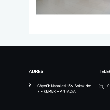
Öğrenci Memnuniyet Anketi
Sınav Kuralları
Öğrenci Kılavuzları
Öğrenci El Kitabı
Geri Bildirimlere Yönelik İyileştirmeler
ADRES
TELE
Yemekhane Menüsü
Uygulama ve Ödev Değerlendirme Kriterleri
Göynük Mahallesi 136. Sokak No:
0
7 – KEMER – ANTALYA