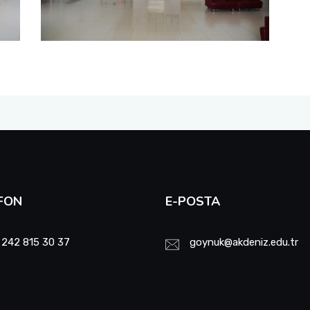
FON
E-POSTA
 242 815 30 37
goynuk@akdeniz.edu.tr