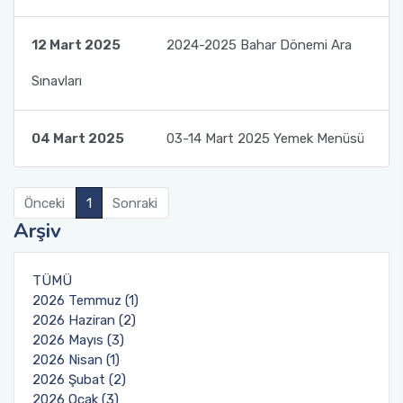
Öğrenci Memnuniyet Anketi
12 Mart 2025
2024-2025 Bahar Dönemi Ara
Sınav Kuralları
Sınavları
Öğrenci Kılavuzları
04 Mart 2025
03-14 Mart 2025 Yemek Menüsü
Öğrenci El Kitabı
Önceki
1
Sonraki
Geri Bildirimlere Yönelik İyileştirmeler
Arşiv
Yemekhane Menüsü
TÜMÜ
2026 Temmuz (1)
Uygulama ve Ödev Değerlendirme Kriterleri
2026 Haziran (2)
2026 Mayıs (3)
2026 Nisan (1)
2026 Şubat (2)
2026 Ocak (3)