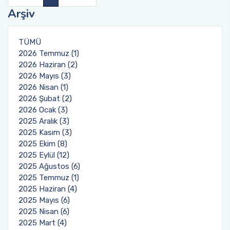
Arşiv
Öğrenci Memnuniyet Anketi
TÜMÜ
Sınav Kuralları
2026 Temmuz (1)
2026 Haziran (2)
Öğrenci Kılavuzları
2026 Mayıs (3)
2026 Nisan (1)
Öğrenci El Kitabı
2026 Şubat (2)
2026 Ocak (3)
2025 Aralık (3)
Geri Bildirimlere Yönelik İyileştirmeler
2025 Kasım (3)
2025 Ekim (8)
Yemekhane Menüsü
2025 Eylül (12)
2025 Ağustos (6)
Uygulama ve Ödev Değerlendirme Kriterleri
2025 Temmuz (1)
2025 Haziran (4)
2025 Mayıs (6)
2025 Nisan (6)
2025 Mart (4)