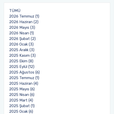
Öğrenci Memnuniyet Anketi
TÜMÜ
2026 Temmuz (1)
2026 Haziran (2)
Sınav Kuralları
2026 Mayıs (3)
2026 Nisan (1)
Öğrenci Kılavuzları
2026 Şubat (2)
2026 Ocak (3)
Öğrenci El Kitabı
2025 Aralık (3)
2025 Kasım (3)
2025 Ekim (8)
Geri Bildirimlere Yönelik İyileştirmeler
2025 Eylül (12)
2025 Ağustos (6)
Yemekhane Menüsü
2025 Temmuz (1)
2025 Haziran (4)
Uygulama ve Ödev Değerlendirme Kriterleri
2025 Mayıs (6)
2025 Nisan (6)
2025 Mart (4)
2025 Şubat (1)
2025 Ocak (6)