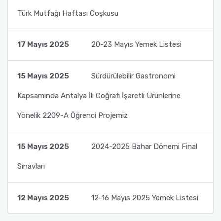
Türk Mutfağı Haftası Coşkusu
Öğrenci Memnuniyet Anketi
Sınav Kuralları
17 Mayıs 2025
20-23 Mayıs Yemek Listesi
Öğrenci Kılavuzları
15 Mayıs 2025
Sürdürülebilir Gastronomi
Öğrenci El Kitabı
Kapsamında Antalya İli Coğrafi İşaretli Ürünlerine
Yönelik 2209-A Öğrenci Projemiz
Geri Bildirimlere Yönelik İyileştirmeler
Yemekhane Menüsü
15 Mayıs 2025
2024-2025 Bahar Dönemi Final
Sınavları
Uygulama ve Ödev Değerlendirme Kriterleri
12 Mayıs 2025
12-16 Mayıs 2025 Yemek Listesi